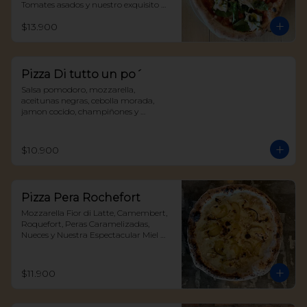
Tomates asados y nuestro exquisito 
Pesto della casa
$13.900
Pizza Di tutto un po´
Salsa pomodoro, mozzarella, 
aceitunas negras, cebolla morada, 
jamon cocido, champiñones y 
albahaca
$10.900
Pizza Pera Rochefort
Mozzarella Fior di Latte, Camembert, 
Roquefort, Peras Caramelizadas, 
Nueces y Nuestra Espectacular Miel 
Trufada
$11.900