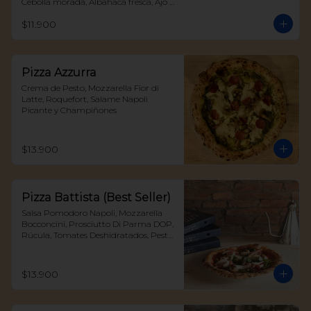
Cebolla morada, Albahaca fresca, Ajo 
confitado y Peperoncino
$11.900
Pizza Azzurra
Crema de Pesto, Mozzarella Fior di 
Latte, Roquefort, Salame Napoli 
Picante y Champiñones
$13.900
Pizza Battista (Best Seller)
Salsa Pomodoro Napoli, Mozzarella 
Bocconcini, Prosciutto Di Parma DOP, 
Rúcula, Tomates Deshidratados, Pesto 
y Parmigiano Reggiano DOP
$13.900