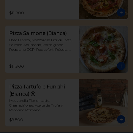
Deshidratados
$11.900
Pizza Salmone (Bianca)
Base Bianca, Mozzarella Fior di Latte, 
Salmón Ahumado, Parmigiano 
Reggiano DOP, Roquefort, Rúcula, 
Cebolla Morada y un toque de Eneldo
$11.900
Pizza Tartufo e Funghi
(Bianca) Ⓥ
Mozzarella Fior di Latte, 
Champiñones, Aceite de Trufa y 
Pecorino Romano
$9.500