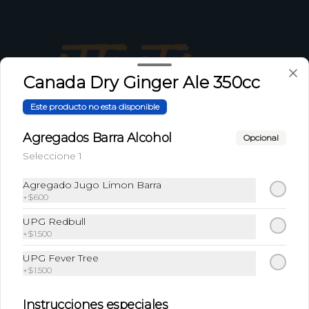
Canada Dry Ginger Ale 350cc
Este producto no esta disponible
Agregados Barra Alcohol
Opcional
Conócenos
Seleccione 1
Zona de Delivery
Agregado Jugo Limon Barra
+
$600
Términos y condiciones
Política de privacidad
UPG Redbull
+
$1.500
Redes sociales
UPG Fever Tree
+
$1.500
Instagram
Instrucciones especiales