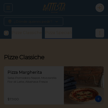
Abrir menu de navegación
Logi
¿Dónde quieres pedir?
Pizze Classiche
Pizza Speciali
Pizze Classiche
Pizza Margherita
Salsa Pomodoro Napoli, Mozzarella 
Fior di Latte, Albahaca Fresca
$7.900