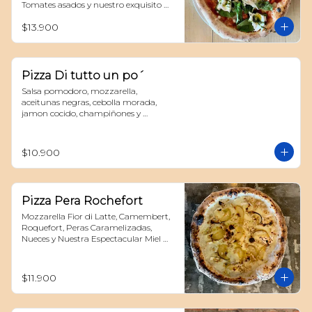
Tomates asados y nuestro exquisito 
Pesto della casa
$13.900
Pizza Di tutto un po´
Salsa pomodoro, mozzarella, 
aceitunas negras, cebolla morada, 
jamon cocido, champiñones y 
albahaca
$10.900
Pizza Pera Rochefort
Mozzarella Fior di Latte, Camembert, 
Roquefort, Peras Caramelizadas, 
Nueces y Nuestra Espectacular Miel 
Trufada
$11.900