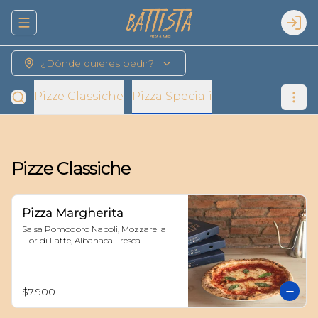
Abrir menu de navegación
Logi
¿Dónde quieres pedir?
Pizze Classiche
Pizza Speciali
Pizze Classiche
Pizza Margherita
Salsa Pomodoro Napoli, Mozzarella 
Fior di Latte, Albahaca Fresca
$7.900