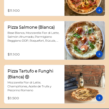
Deshidratados
$11.900
Pizza Salmone (Bianca)
Base Bianca, Mozzarella Fior di Latte, 
Salmón Ahumado, Parmigiano 
Reggiano DOP, Roquefort, Rúcula, 
Cebolla Morada y un toque de Eneldo
$11.900
Pizza Tartufo e Funghi
(Bianca) Ⓥ
Mozzarella Fior di Latte, 
Champiñones, Aceite de Trufa y 
Pecorino Romano
$9.500