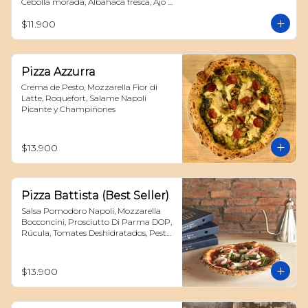
Cebolla morada, Albahaca fresca, Ajo 
confitado y Peperoncino
$11.900
Pizza Azzurra
Crema de Pesto, Mozzarella Fior di 
Latte, Roquefort, Salame Napoli 
Picante y Champiñones
$13.900
Pizza Battista (Best Seller)
Salsa Pomodoro Napoli, Mozzarella 
Bocconcini, Prosciutto Di Parma DOP, 
Rúcula, Tomates Deshidratados, Pesto 
y Parmigiano Reggiano DOP
$13.900