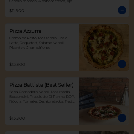
Cebolla morada, Albahaca fresca, Ajo 
confitado y Peperoncino
$11.900
Pizza Azzurra
Crema de Pesto, Mozzarella Fior di 
Latte, Roquefort, Salame Napoli 
Picante y Champiñones
$13.900
Pizza Battista (Best Seller)
Salsa Pomodoro Napoli, Mozzarella 
Bocconcini, Prosciutto Di Parma DOP, 
Rúcula, Tomates Deshidratados, Pesto 
y Parmigiano Reggiano DOP
$13.900