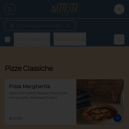
Abrir menu de navegación
Logi
¿Dónde quieres pedir?
Pizze Classiche
Pizza Speciali
Pizze Classiche
Pizza Margherita
Salsa Pomodoro Napoli, Mozzarella 
Fior di Latte, Albahaca Fresca
$7.900