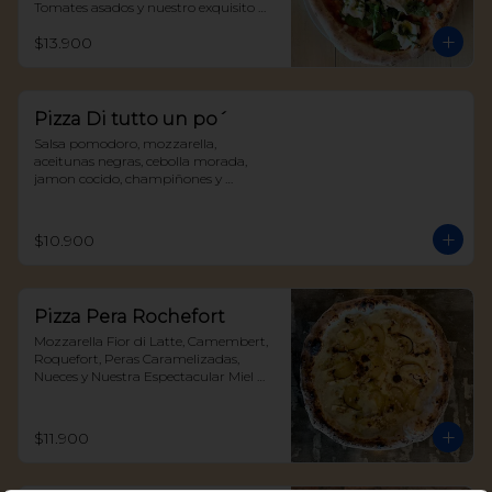
Tomates asados y nuestro exquisito 
Pesto della casa
$13.900
Pizza Di tutto un po´
Salsa pomodoro, mozzarella, 
aceitunas negras, cebolla morada, 
jamon cocido, champiñones y 
albahaca
$10.900
Pizza Pera Rochefort
Mozzarella Fior di Latte, Camembert, 
Roquefort, Peras Caramelizadas, 
Nueces y Nuestra Espectacular Miel 
Trufada
$11.900