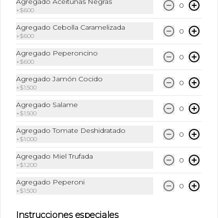
Agregado Aceitunas Negras
0
+
$600
Agregado Cebolla Caramelizada
0
+
$600
Agregado Peperoncino
0
+
$600
Agregado Jamón Cocido
0
+
$1.500
Conócenos
Agregado Salame
0
+
$1.500
Zona de Delivery
Agregado Tomate Deshidratado
0
+
$1.000
Términos y condiciones
Política de privacidad
Agregado Miel Trufada
0
+
$1.200
Redes sociales
Agregado Peperoni
0
+
$1.500
Instagram
Instrucciones especiales