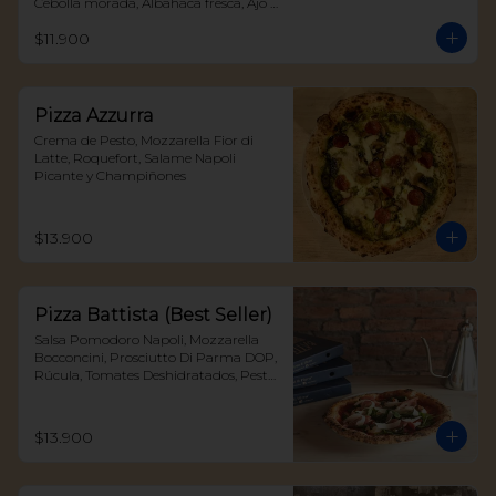
Cebolla morada, Albahaca fresca, Ajo 
confitado y Peperoncino
$11.900
Pizza Azzurra
Crema de Pesto, Mozzarella Fior di 
Latte, Roquefort, Salame Napoli 
Picante y Champiñones
$13.900
Pizza Battista (Best Seller)
Salsa Pomodoro Napoli, Mozzarella 
Bocconcini, Prosciutto Di Parma DOP, 
Rúcula, Tomates Deshidratados, Pesto 
y Parmigiano Reggiano DOP
$13.900