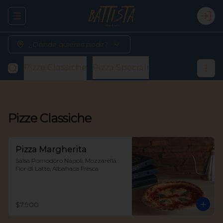
Abrir menu de navegación
Logi
¿Dónde quieres pedir?
Pizze Classiche
Pizza Speciali
Pizze Classiche
Pizza Margherita
Salsa Pomodoro Napoli, Mozzarella 
Fior di Latte, Albahaca Fresca
$7.900