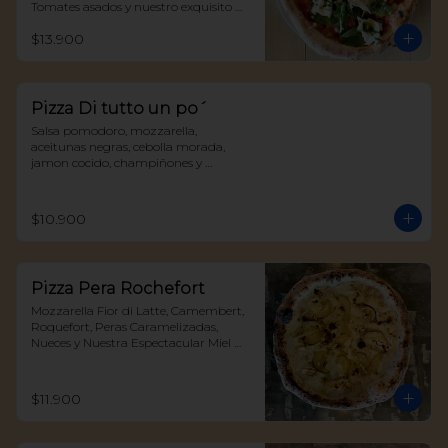
Tomates asados y nuestro exquisito 
Pesto della casa
$13.900
Pizza Di tutto un po´
Salsa pomodoro, mozzarella, 
aceitunas negras, cebolla morada, 
jamon cocido, champiñones y 
albahaca
$10.900
Pizza Pera Rochefort
Mozzarella Fior di Latte, Camembert, 
Roquefort, Peras Caramelizadas, 
Nueces y Nuestra Espectacular Miel 
Trufada
$11.900