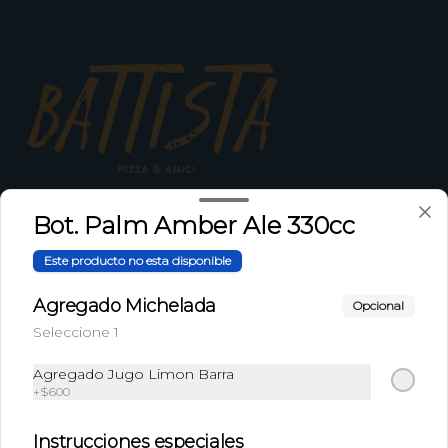
Conócenos
Bot. Palm Amber Ale 330cc
Zona de Delivery
Este producto no esta disponible
Términos y condiciones
Agregado Michelada
Opcional
Política de privacidad
Seleccione 1
Redes sociales
Agregado Jugo Limon Barra
+
$600
Instagram
Instrucciones especiales