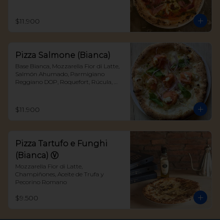
Deshidratados
$11.900
Pizza Salmone (Bianca)
Base Bianca, Mozzarella Fior di Latte, 
Salmón Ahumado, Parmigiano 
Reggiano DOP, Roquefort, Rúcula, 
Cebolla Morada y un toque de Eneldo
$11.900
Pizza Tartufo e Funghi
(Bianca) Ⓥ
Mozzarella Fior di Latte, 
Champiñones, Aceite de Trufa y 
Pecorino Romano
$9.500