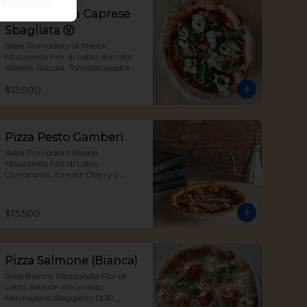
Pizza Burrata Caprese
Sbagliata Ⓥ
Salsa Pomodoro di Napoli, 
Mozzarella Fior di Latte, Burrata 
abierta, Rúcula, Tomates asados y 
nuestro exquisito Pesto della casa
$13.900
Pizza Pesto Gamberi
Salsa Pomodoro Napoli, 
Mozzarella Fior di Latte, 
Camarones, Tomate Cherry y 
Pesto
$13.500
Pizza Salmone (Bianca)
Base Bianca, Mozzarella Fior di 
Latte, Salmón Ahumado, 
Parmigiano Reggiano DOP, 