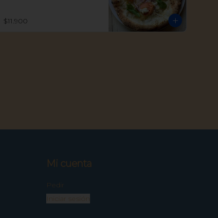
Roquefort, Rúcula, Cebolla 
Morada y un toque de Eneldo
$11.900
Mi cuenta
Pedir
Iniciar sesión