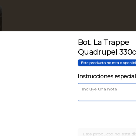
Bot. La Trappe
Quadrupel 330c
Este producto no esta disponib
Instrucciones especia
Pizza Azzurra
Crema de Pesto, Mozzarella Fior di 
Latte, Roquefort, Salame Napoli 
Picante y Champiñones
$13.900
Este producto no esta di