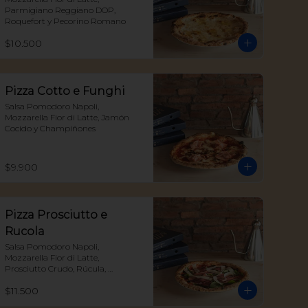
Parmigiano Reggiano DOP, 
Roquefort y Pecorino Romano
$10.500
Pizza Cotto e Funghi
Salsa Pomodoro Napoli, 
Mozzarella Fior di Latte, Jamón 
Cocido y Champiñones
$9.900
Pizza Prosciutto e
Rucola
Salsa Pomodoro Napoli, 
Mozzarella Fior di Latte, 
Prosciutto Crudo, Rúcula, 
Parmigiano Reggiano DOP y 
$11.500
Reducción Aceto Balsámico