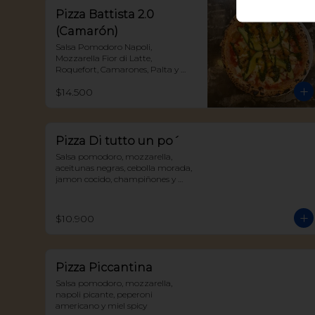
Pizza Battista 2.0
(Camarón)
Salsa Pomodoro Napoli, 
Mozzarella Fior di Latte, 
Roquefort, Camarones, Palta y 
Pesto
$14.500
Pizza Di tutto un po´
Salsa pomodoro, mozzarella, 
aceitunas negras, cebolla morada, 
jamon cocido, champiñones y 
albahaca
$10.900
Pizza Piccantina
Salsa pomodoro, mozzarella, 
napoli picante, peperoni 
americano y miel spicy