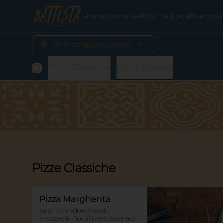
Home
Carta web
Carta Local
Sucursa
¿Dónde quieres pedir?
Pizze Classiche
Pizza Speciali
Pizze Classiche
Pizza Margherita
Salsa Pomodoro Napoli, 
Mozzarella Fior di Latte, Albahaca 