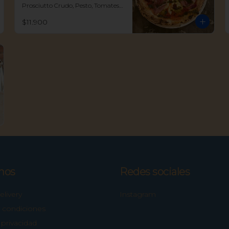
Prosciutto Crudo, Pesto, Tomates 
Amarillos, Tomates Deshidratados
$11.900
nos
Redes sociales
livery
Instagram
 condiciones
 privacidad