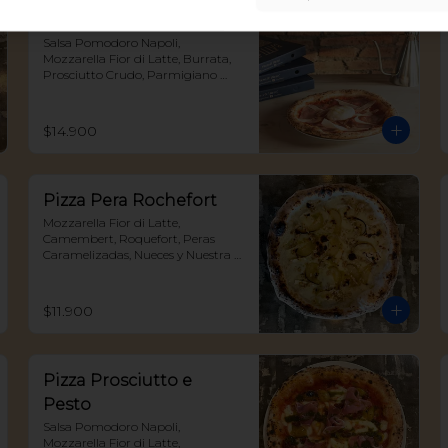
Pizza Burrata Battista
Salsa Pomodoro Napoli, 
Mozzarella Fior di Latte, Burrata, 
Prosciutto Crudo, Parmigiano 
Reggiano, Albahaca y reduccion 
de aceto balsamico
$14.900
Pizza Pera Rochefort
Mozzarella Fior di Latte, 
Camembert, Roquefort, Peras 
Caramelizadas, Nueces y Nuestra 
Espectacular Miel Trufada
$11.900
Pizza Prosciutto e
Pesto
Salsa Pomodoro Napoli, 
Mozzarella Fior di Latte, 