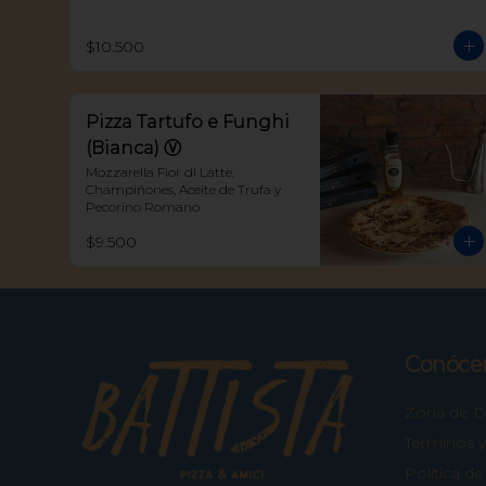
$10.500
Pizza Tartufo e Funghi
(Bianca) Ⓥ
Mozzarella Fior di Latte, 
Champiñones, Aceite de Trufa y 
Pecorino Romano
$9.500
Conóce
Zona de De
Términos y
Política de